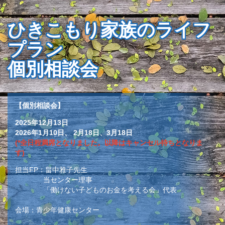
ひきこもり家族のライフ
プラン
個別相談会
【個別相談会】
2025年12月13日
2026年1月10日、 2月18日、3月18日
(*全日程満席となりました。以降はキャンセル待ちとなりま
す)
担当FP：畠中雅子先生
当センター理事
「働けない子どものお金を考える会」代表
会場：青少年健康センター