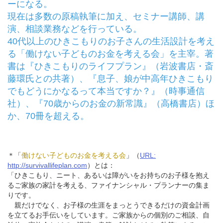
ーになる。
現在は多数の原稿執筆に加え、セミナー講師、講
演、相談業務などを行っている。
40代以上のひきこもりのお子さんの生活設計を考え
る「働けない子どものお金を考える会」を主宰。著
書は『ひきこもりのライフプラン』（岩波書店・斎
藤環氏との共著）、『息子、娘が中高年ひきこもり
でもどうにかなるって本当ですか？』（時事通信
社）、『70歳からのお金の新常識』（高橋書店）ほ
か、70冊を超える。
＊「
働けない子どものお金を考える会
」（
URL:
http://survivallifeplan.com
）とは：
「ひきこもり、ニート、あるいは障がいをお持ちのお子様を抱え
るご家族の家計を考える、ファイナンシャル・プランナーの集ま
りです。
親だけでなく、お子様の生涯をまっとうできるだけの資金計画
を立てるお手伝いをしています。ご家族からの個別のご相談、自